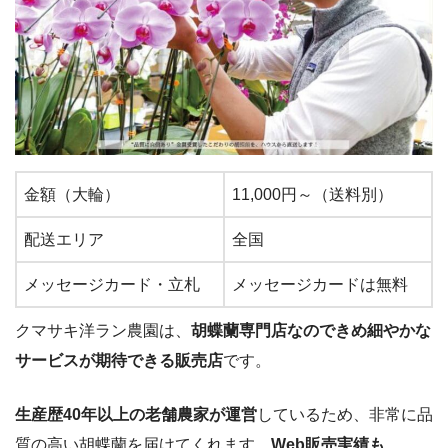
金額（大輪）
11,000円～（送料別）
配送エリア
全国
メッセージカード・立札
メッセージカードは無料
クマサキ洋ラン農園は、
胡蝶蘭専門店なのできめ細やかな
サービスが期待できる販売店
です。
生産歴40年以上の老舗農家が運営
しているため、非常に品
質の高い胡蝶蘭を届けてくれます。
Web販売実績も