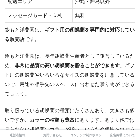
配送エリア
沖縄・離島以外
メッセージカード・立札
無料
鈴もと洋蘭園は、
ギフト用の胡蝶蘭を専門的に対応してい
る販売店
です。
鈴もと洋蘭園は、長年胡蝶蘭生産者として運営しているた
め、
非常に品質の高い胡蝶蘭を贈ることができます
。ギフ
ト用の胡蝶蘭やいろいろなサイズの胡蝶蘭を用意している
ので、用途や相手先のスペースに合わせた贈り物ができる
でしょう。
取り扱っている胡蝶蘭の種類はたくさんあり、大きさも多
いですが、
カラーの種類も豊富
にあります。あまり他では
見られない胡蝶蘭のカラーが揃っているため個性を出せる
運営者情報
お問い合わせ
コンテンツ制作ポリシー
広告掲載について
のです。