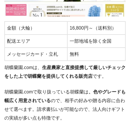
金額（大輪）
16,800円～（送料別）
配送エリア
一部地域を除く全国
メッセージカード・立札
無料
胡蝶蘭園.comは、
生産農家と直接提携して厳しいチェック
をした上で胡蝶蘭を提供してくれる販売店
です。
胡蝶蘭園.comで取り扱っている胡蝶蘭は
、色やグレードも
幅広く用意されている
ので、相手の好みや贈る内容に合わ
せて選べます。請求書払いが可能なので、法人向けギフト
の実績が多い点も特徴です。