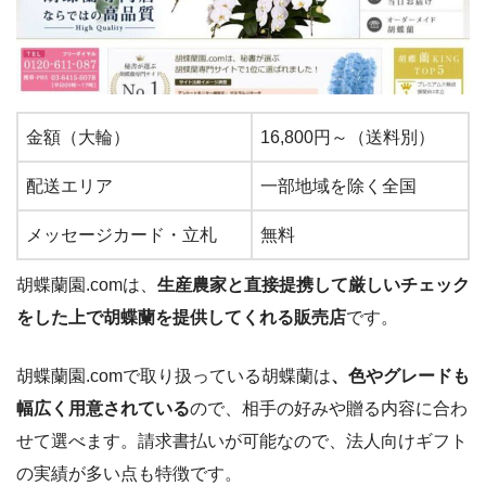
金額（大輪）
16,800円～（送料別）
配送エリア
一部地域を除く全国
メッセージカード・立札
無料
胡蝶蘭園.comは、
生産農家と直接提携して厳しいチェック
をした上で胡蝶蘭を提供してくれる販売店
です。
胡蝶蘭園.comで取り扱っている胡蝶蘭は
、色やグレードも
幅広く用意されている
ので、相手の好みや贈る内容に合わ
せて選べます。請求書払いが可能なので、法人向けギフト
の実績が多い点も特徴です。